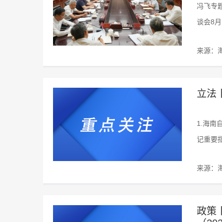
冯飞专
谈会8
来源：
立法
1.海
记重要
来源：
政策