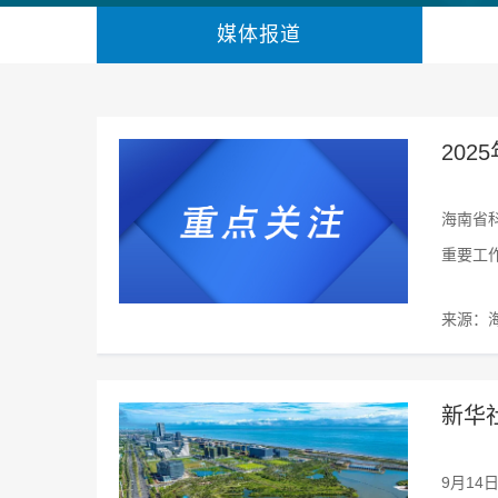
媒体报道
20
海南省
重要工
来源：
新华
9月1