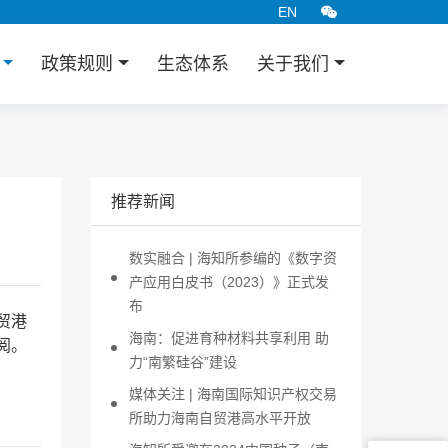
EN
告
政策规则
生态体系
关于我们
推荐新闻
数实融合 | 海知所参编的《数字资
产应用白皮书（2023）》正式发
布
贸港
海南：促进育种材料共享利用 助
阅。
力“南繁硅谷”建设
媒体关注 | 海南国际知识产权交易
所助力海南自贸港高水平开放